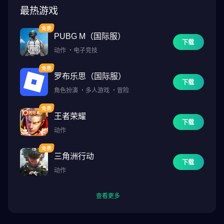
最热游戏
PUBG M（国际服）
下载
动作
・
电子竞技
罗布乐思（国际服）
下载
角色扮演
・
多人游戏
・
冒险
王者荣耀
下载
动作
三角洲行动
下载
动作
查看更多