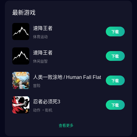
最新游戏
速降王者
下载
体育运动
速降王者
下载
休闲益智
人类一败涂地 / Human Fall Flat
下载
冒险
忍者必须死3
下载
动作
・
街机
查看更多