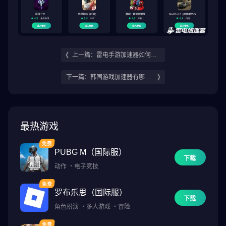
上一篇：雷电手游加速器如何下
载 雷电免费加速器下载教程
下一篇：韩国游戏加速器有哪些
好用的韩服游戏加速器推荐
最热游戏
PUBG M（国际服）
下载
动作
・
电子竞技
罗布乐思（国际服）
下载
角色扮演
・
多人游戏
・
冒险