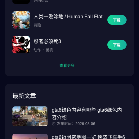
休闲益智
人类一败涂地 / Human Fall Flat
下载
冒险
忍者必须死3
下载
动作
・
街机
查看更多
最新文章
gta6绿色内容有哪些 gta6绿色内
容介绍
发布时间：
2026-08-06
gta6迈阿密地图一览 侠盗飞车手6