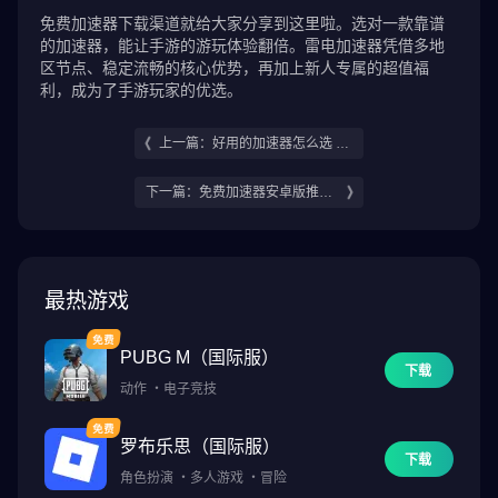
免费加速器下载渠道就给大家分享到这里啦。选对一款靠谱
的加速器，能让手游的游玩体验翻倍。雷电加速器凭借多地
区节点、稳定流畅的核心优势，再加上新人专属的超值福
利，成为了手游玩家的优选。
上一篇：好用的加速器怎么选 免
费加速器推荐
下一篇：免费加速器安卓版推荐
安卓免费加速器用哪个
最热游戏
PUBG M（国际服）
下载
动作
・
电子竞技
罗布乐思（国际服）
下载
角色扮演
・
多人游戏
・
冒险