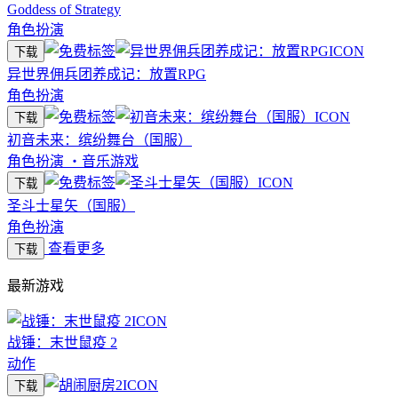
Goddess of Strategy
角色扮演
下载
异世界佣兵团养成记：放置RPG
角色扮演
下载
初音未来：缤纷舞台（国服）
角色扮演
・
音乐游戏
下载
圣斗士星矢（国服）
角色扮演
查看更多
下载
最新游戏
战锤：末世鼠疫 2
动作
下载