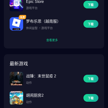
Epic Store
下载
游戏平台
罗布乐思（越南服）
下载
休闲益智
・
游戏平台
查看更多
最新游戏
战锤：末世鼠疫 2
下载
动作
胡闹厨房2
下载
动作