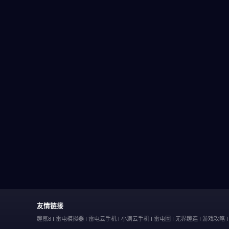
友情链接
趣氪8
雷电模拟器
雷电云手机
小滴云手机
雷电圈
无界趣连
游戏攻略