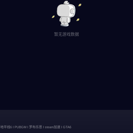
暂无游戏数据
地平线6
PUBGM
罗布乐思
steam加速
GTA6