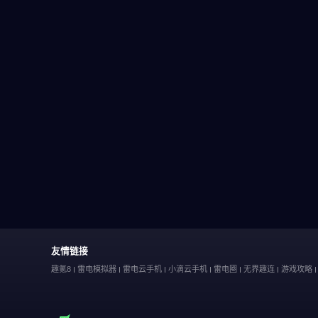
友情链接
趣氪8
雷电模拟器
雷电云手机
小滴云手机
雷电圈
无界趣连
游戏攻略