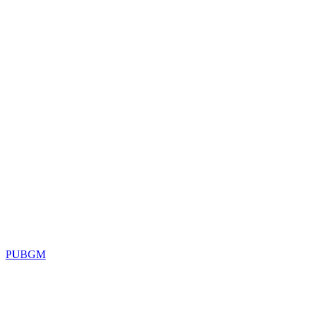
PUBGM