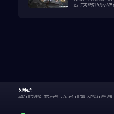
态。荒野起源掉线的诱因
友情链接
趣氪8
雷电模拟器
雷电云手机
小滴云手机
雷电圈
无界趣连
游戏攻略