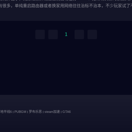
有很多，单纯重启路由器或者换家用网络往往治标不治本，不少玩家试了
1
地平线6
PUBGM
罗布乐思
steam加速
GTA6