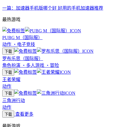
一篇：加速器手机版哪个好 好用的手机加速器推荐
最热游戏
PUBG M（国际服）
动作
・
电子竞技
下载
罗布乐思（国际服）
角色扮演
・
多人游戏
・
冒险
下载
王者荣耀
动作
下载
三角洲行动
动作
查看更多
下载
最新游戏