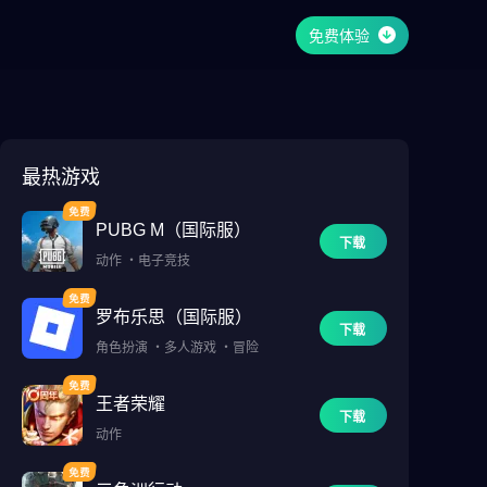
免费体验
最热游戏
PUBG M（国际服）
下载
动作
・
电子竞技
罗布乐思（国际服）
下载
角色扮演
・
多人游戏
・
冒险
王者荣耀
下载
动作