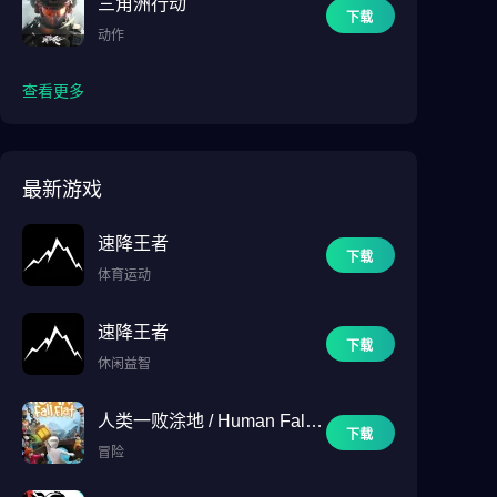
三角洲行动
下载
动作
查看更多
最新游戏
速降王者
下载
体育运动
速降王者
下载
休闲益智
人类一败涂地 / Human Fall F
下载
lat
冒险