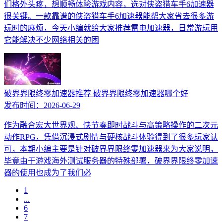
们格外头疼，想顺畅体验游戏内容，选对侠盗猎车手6加速器
很关键。一款靠谱的侠盗猎车手6加速器能帮大家省去很多游
玩时的麻烦，今天小编就给大家推荐雷电加速器，日常游玩用
它能解决不少网络相关的困
破界界限终零加速器推荐 破界界限终零加速器哪个好
发布时间：
2026-06-29
作为融合宏大世界观、快节奏即时战斗与高策略操作的二次元
动作RPG，凭借沉浸式剧情与硬核战斗体验得到了很多玩家认
可，本期小编主要是针对破界界限终零加速器来为大家说明，
毕竟由于游戏海外测试服务器的特殊部署，破界界限终零加速
器的使用也成为了我们必
1
...
6
7